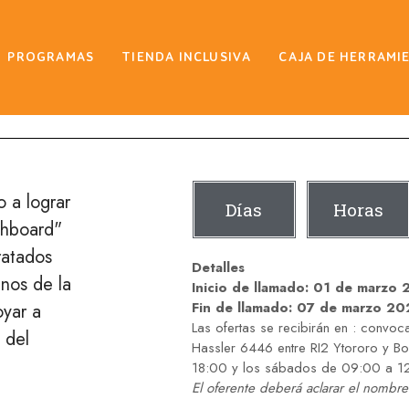
PROGRAMAS
TIENDA INCLUSIVA
CAJA DE HERRAMI
 a lograr
Días
Horas
shboard"
ratados
Detalles
nos de la
Inicio de llamado: 01 de marzo 
Fin de llamado: 07 de marzo 202
yar a
Las ofertas se recibirán en : convoc
 del
Hassler 6446 entre RI2 Ytororo y Bo
18:00 y los sábados de 09:00 a 1
El oferente deberá aclarar el nombre 